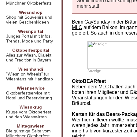
Somit finden dann künftig l
Münchner Oktoberfests
mehr statt!
Wiesnshop
Shop mit Souvenirs und
Beim GaySunday in der Bräuros
vielen Geschenkideen
MLC
auf dem Balkon. Im ganz
Wiesnportal
gefeiert. So auch in den rese
Junges Portal mit Infos,
Trends, Mode und Party
Oktoberfestportal
Alles zur Wiesn, Dialekt
und Tradition in Bayern
Wiesnhandi
Anzeige
"Wiesn on Wheels" für
Wiesnfans mit Handicap
OktoBEARfest
Neben dem MLC hatten auch di
Wiesnservice
boten ihren Mitglieder und G
Oktoberfestservice mit
Veranstaltungen für den Wiesn
Hotel und Reservierung
Bräurosl.
Wiesnkrug
Krüge vom Oktoberfest
Karten für das Bears-Packa
und den Wiesnwirten
Wer hier mitfeiern wollte, mu
waren jedes Jahr immer sehr 
Mittagswiesn
innerhalb von kürzester Zeit a
Die günstige Seite vom
Münchner Oktoberfest
reicht)