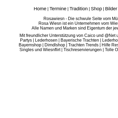
Home
Termine
Tradition
Shop
Bilder
|
|
|
|
Rosawiesn - Die schwule Seite vom Mün
Rosa Wiesn
ist ein Unternehmen vom Wie
Alle Namen und Marken sind Eigentum der jewei
Mit freundlicher Unterstützung von Caico und @Ne
Partys
|
Lederhosen
|
Bayerische Trachten
|
Lederho
Bayernshop
|
Dirndlshop
|
Trachten Trends
|
Hilfe Re
Singles und Wiesnflirt
|
Tischreservierungen
|
Tolle O